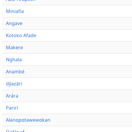
Miniafia
Angave
Kotoko Afade
Makere
Nghala
Anambé
dŷazāri
Arára
Parirí
Alənɑpɑtəwewɑkan