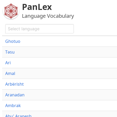
PanLex
Language Vocabulary
Ghotuo
Təsu
Ari
Amal
Arbërisht
Aranadan
Ambrak
Abu' Arapesh