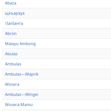
Abaza
щхъарауа
тӏапӏанта
Abron
Malayu Ambong
Abulas
Ambulas
Ambulas—Maprik
Wosera
Ambulas—Wingei
Wosera-Mamu