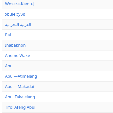
Wosera-Kamu-J
ɔbule ɔyʋɛ
العربية البحرانية
Pal
Inabaknon
Aneme Wake
Abui
Abui—Atimelang
Abui—Makadai
Abui Takalelang
Tifol Afeng Abui