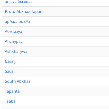
аҧсуа бызшәа
Proto-Abkhaz-Tapant
apʰsua bızşʷa
Абжьыуа
Ahchypsy
Ashkharywa
бзыҧ
Sadz
South Abkhaz
Tapanta
Tsabal