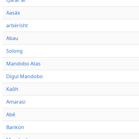
Qafár af
Aasáx
arbërisht
Abau
Solong
Mandobo Atas
Digul Mandobo
Kaôh
Amarasi
Abé
Bankon