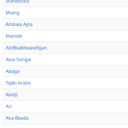
Mandouka
Miang
Ambala Ayta
Manide
Aln8ba8dwaw8gan
Abai Sungai
Abaga
Tajiki Arabic
Abidji
Ari
Aka-Beada