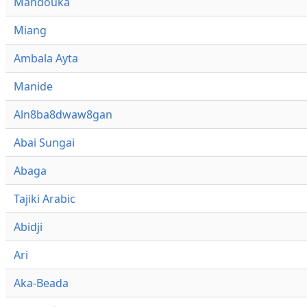
Mandouka
Miang
Ambala Ayta
Manide
Aln8ba8dwaw8gan
Abai Sungai
Abaga
Tajiki Arabic
Abidji
Ari
Aka-Beada