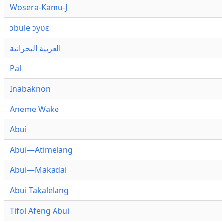
Wosera-Kamu-J
ɔbule ɔyʋɛ
العربية البحرانية
Pal
Inabaknon
Aneme Wake
Abui
Abui—Atimelang
Abui—Makadai
Abui Takalelang
Tifol Afeng Abui