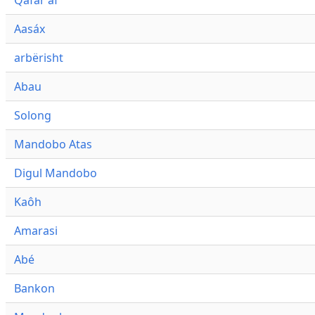
Qafár af
Aasáx
arbërisht
Abau
Solong
Mandobo Atas
Digul Mandobo
Kaôh
Amarasi
Abé
Bankon