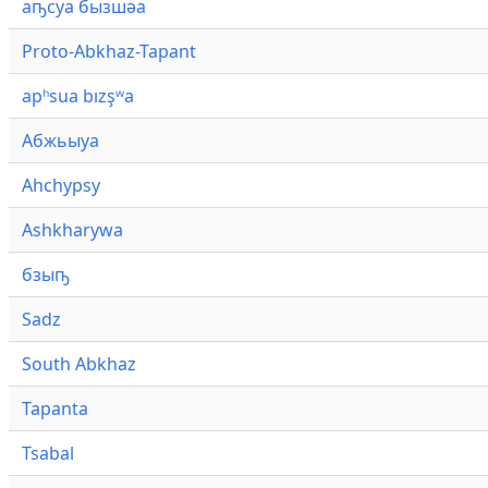
аҧсуа бызшәа
Proto-Abkhaz-Tapant
apʰsua bızşʷa
Абжьыуа
Ahchypsy
Ashkharywa
бзыҧ
Sadz
South Abkhaz
Tapanta
Tsabal