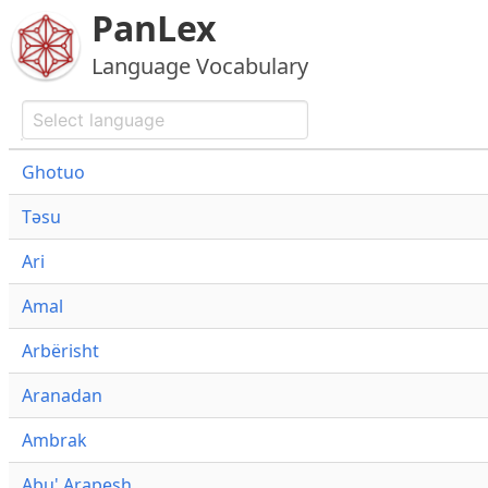
PanLex
Language Vocabulary
Ghotuo
Təsu
Ari
Amal
Arbërisht
Aranadan
Ambrak
Abu' Arapesh