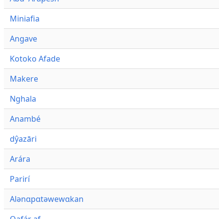
Miniafia
Angave
Kotoko Afade
Makere
Nghala
Anambé
dŷazāri
Arára
Parirí
Alənɑpɑtəwewɑkan