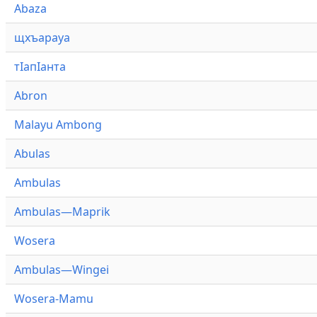
Abaza
щхъарауа
тӏапӏанта
Abron
Malayu Ambong
Abulas
Ambulas
Ambulas—Maprik
Wosera
Ambulas—Wingei
Wosera-Mamu