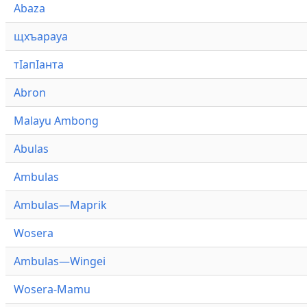
Abaza
щхъарауа
тӏапӏанта
Abron
Malayu Ambong
Abulas
Ambulas
Ambulas—Maprik
Wosera
Ambulas—Wingei
Wosera-Mamu