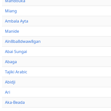
Mandouka
Miang
Ambala Ayta
Manide
Aln8ba8dwaw8gan
Abai Sungai
Abaga
Tajiki Arabic
Abidji
Ari
Aka-Beada