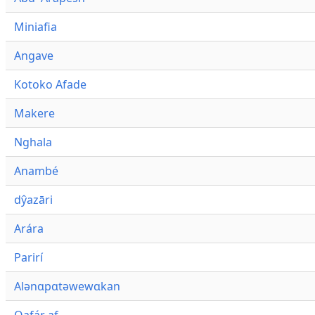
Miniafia
Angave
Kotoko Afade
Makere
Nghala
Anambé
dŷazāri
Arára
Parirí
Alənɑpɑtəwewɑkan