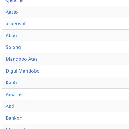
Qafár af
Aasáx
arbërisht
Abau
Solong
Mandobo Atas
Digul Mandobo
Kaôh
Amarasi
Abé
Bankon