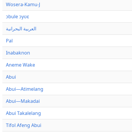
Wosera-Kamu-J
ɔbule ɔyʋɛ
العربية البحرانية
Pal
Inabaknon
Aneme Wake
Abui
Abui—Atimelang
Abui—Makadai
Abui Takalelang
Tifol Afeng Abui