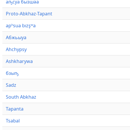
аҧсуа бызшәа
Proto-Abkhaz-Tapant
apʰsua bızşʷa
Абжьыуа
Ahchypsy
Ashkharywa
бзыҧ
Sadz
South Abkhaz
Tapanta
Tsabal