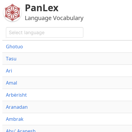
PanLex
Language Vocabulary
Ghotuo
Təsu
Ari
Amal
Arbërisht
Aranadan
Ambrak
Abu' Arapesh