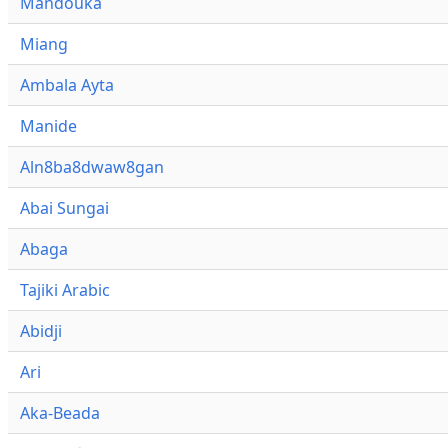
Mandouka
Miang
Ambala Ayta
Manide
Aln8ba8dwaw8gan
Abai Sungai
Abaga
Tajiki Arabic
Abidji
Ari
Aka-Beada