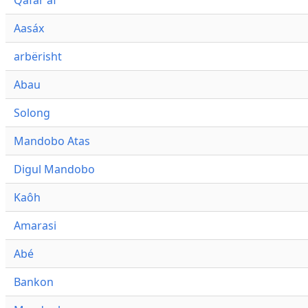
Qafár af
Aasáx
arbërisht
Abau
Solong
Mandobo Atas
Digul Mandobo
Kaôh
Amarasi
Abé
Bankon