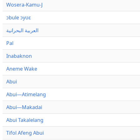
Wosera-Kamu-J
ɔbule ɔyʋɛ
العربية البحرانية
Pal
Inabaknon
Aneme Wake
Abui
Abui—Atimelang
Abui—Makadai
Abui Takalelang
Tifol Afeng Abui