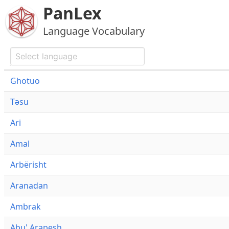
PanLex
Language Vocabulary
Ghotuo
Təsu
Ari
Amal
Arbërisht
Aranadan
Ambrak
Abu' Arapesh