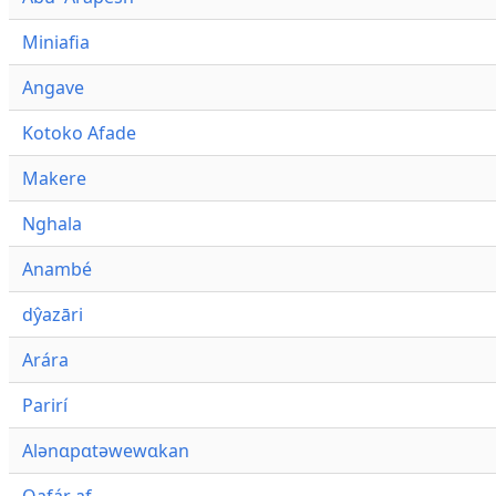
Miniafia
Angave
Kotoko Afade
Makere
Nghala
Anambé
dŷazāri
Arára
Parirí
Alənɑpɑtəwewɑkan