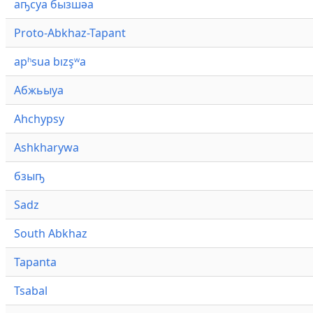
аҧсуа бызшәа
Proto-Abkhaz-Tapant
apʰsua bızşʷa
Абжьыуа
Ahchypsy
Ashkharywa
бзыҧ
Sadz
South Abkhaz
Tapanta
Tsabal