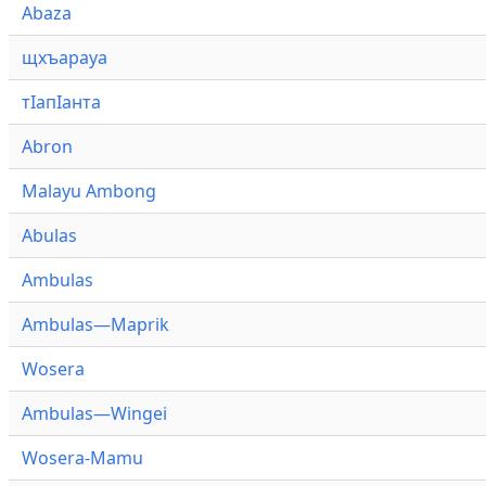
Abaza
щхъарауа
тӏапӏанта
Abron
Malayu Ambong
Abulas
Ambulas
Ambulas—Maprik
Wosera
Ambulas—Wingei
Wosera-Mamu