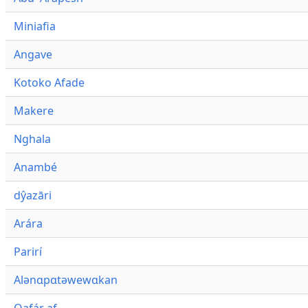
Miniafia
Angave
Kotoko Afade
Makere
Nghala
Anambé
dŷazāri
Arára
Parirí
Alənɑpɑtəwewɑkan