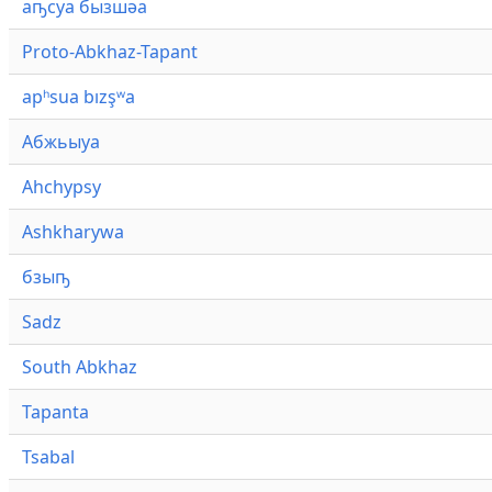
аҧсуа бызшәа
Proto-Abkhaz-Tapant
apʰsua bızşʷa
Абжьыуа
Ahchypsy
Ashkharywa
бзыҧ
Sadz
South Abkhaz
Tapanta
Tsabal