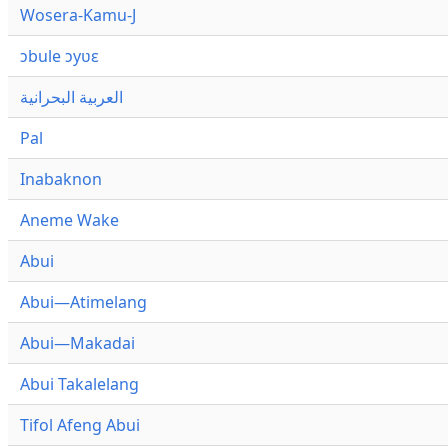
Wosera-Kamu-J
ɔbule ɔyʋɛ
العربية البحرانية
Pal
Inabaknon
Aneme Wake
Abui
Abui—Atimelang
Abui—Makadai
Abui Takalelang
Tifol Afeng Abui