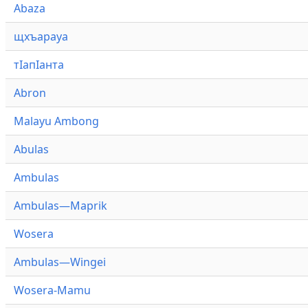
Abaza
щхъарауа
тӏапӏанта
Abron
Malayu Ambong
Abulas
Ambulas
Ambulas—Maprik
Wosera
Ambulas—Wingei
Wosera-Mamu