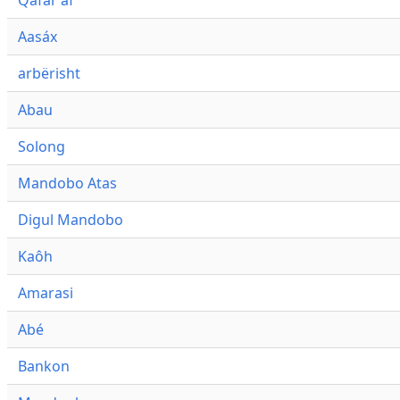
Qafár af
Aasáx
arbërisht
Abau
Solong
Mandobo Atas
Digul Mandobo
Kaôh
Amarasi
Abé
Bankon