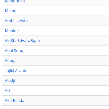
Mandouka
Miang
Ambala Ayta
Manide
Aln8ba8dwaw8gan
Abai Sungai
Abaga
Tajiki Arabic
Abidji
Ari
Aka-Beada