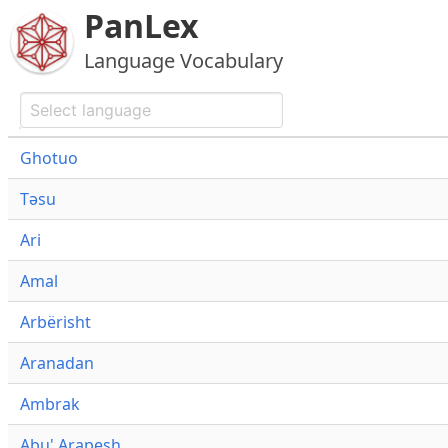
PanLex
Language Vocabulary
Ghotuo
Təsu
Ari
Amal
Arbërisht
Aranadan
Ambrak
Abu' Arapesh