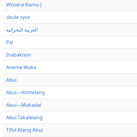
Wosera-Kamu-J
ɔbule ɔyʋɛ
العربية البحرانية
Pal
Inabaknon
Aneme Wake
Abui
Abui—Atimelang
Abui—Makadai
Abui Takalelang
Tifol Afeng Abui