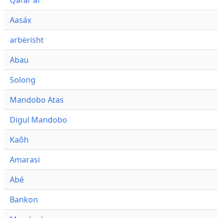
Qafár af
Aasáx
arbërisht
Abau
Solong
Mandobo Atas
Digul Mandobo
Kaôh
Amarasi
Abé
Bankon