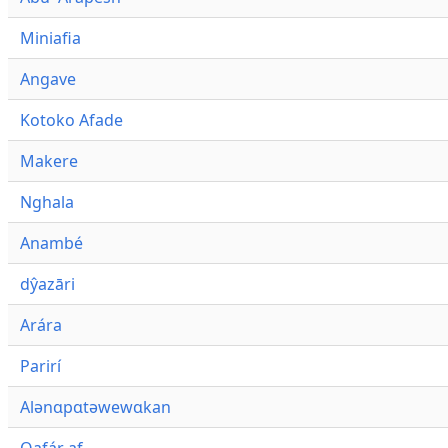
Miniafia
Angave
Kotoko Afade
Makere
Nghala
Anambé
dŷazāri
Arára
Parirí
Alənɑpɑtəwewɑkan