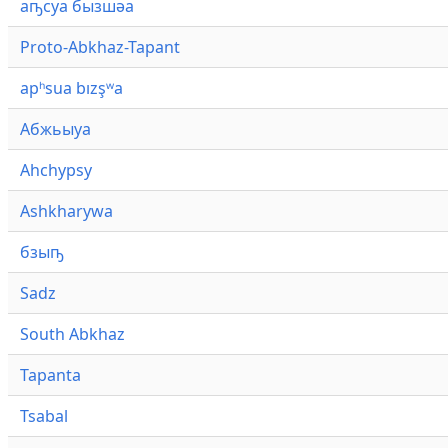
аҧсуа бызшәа
Proto-Abkhaz-Tapant
apʰsua bızşʷa
Абжьыуа
Ahchypsy
Ashkharywa
бзыҧ
Sadz
South Abkhaz
Tapanta
Tsabal