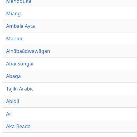
Mandouka
Miang
Ambala Ayta
Manide
Aln8ba8dwaw8gan
Abai Sungai
Abaga
Tajiki Arabic
Abidji
Ari
Aka-Beada