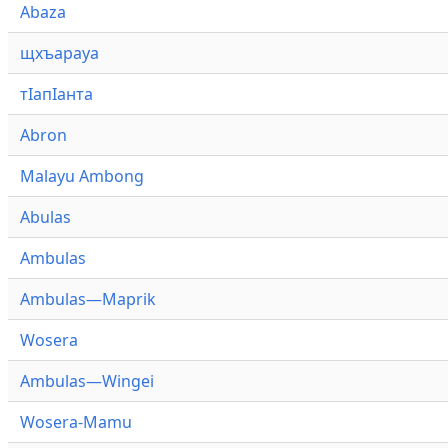
Abaza
щхъарауа
тӏапӏанта
Abron
Malayu Ambong
Abulas
Ambulas
Ambulas—Maprik
Wosera
Ambulas—Wingei
Wosera-Mamu