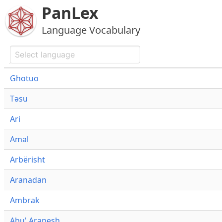
PanLex
Language Vocabulary
Ghotuo
Təsu
Ari
Amal
Arbërisht
Aranadan
Ambrak
Abu' Arapesh