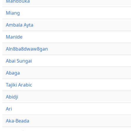
Mandouka
Miang
Ambala Ayta
Manide
Aln8ba8dwaw8gan
Abai Sungai
Abaga
Tajiki Arabic
Abidji
Ari
Aka-Beada