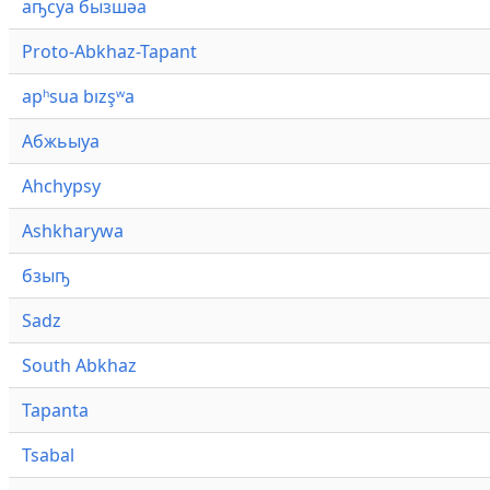
аҧсуа бызшәа
Proto-Abkhaz-Tapant
apʰsua bızşʷa
Абжьыуа
Ahchypsy
Ashkharywa
бзыҧ
Sadz
South Abkhaz
Tapanta
Tsabal