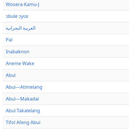
Wosera-Kamu-J
ɔbule ɔyʋɛ
العربية البحرانية
Pal
Inabaknon
Aneme Wake
Abui
Abui—Atimelang
Abui—Makadai
Abui Takalelang
Tifol Afeng Abui