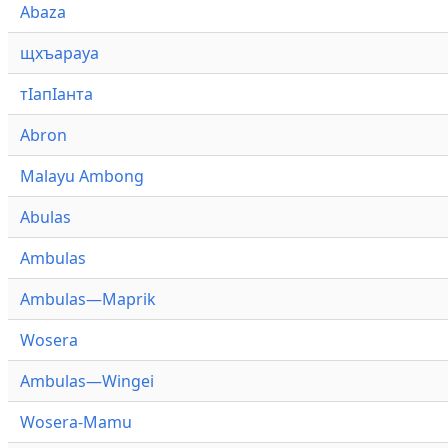
Abaza
щхъарауа
тӏапӏанта
Abron
Malayu Ambong
Abulas
Ambulas
Ambulas—Maprik
Wosera
Ambulas—Wingei
Wosera-Mamu