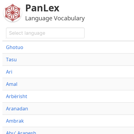
PanLex
Language Vocabulary
Ghotuo
Təsu
Ari
Amal
Arbërisht
Aranadan
Ambrak
Abu' Arapesh