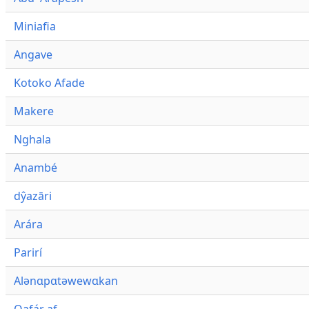
Miniafia
Angave
Kotoko Afade
Makere
Nghala
Anambé
dŷazāri
Arára
Parirí
Alənɑpɑtəwewɑkan