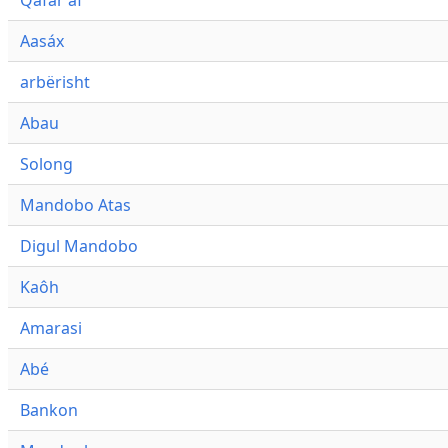
Qafár af
Aasáx
arbërisht
Abau
Solong
Mandobo Atas
Digul Mandobo
Kaôh
Amarasi
Abé
Bankon