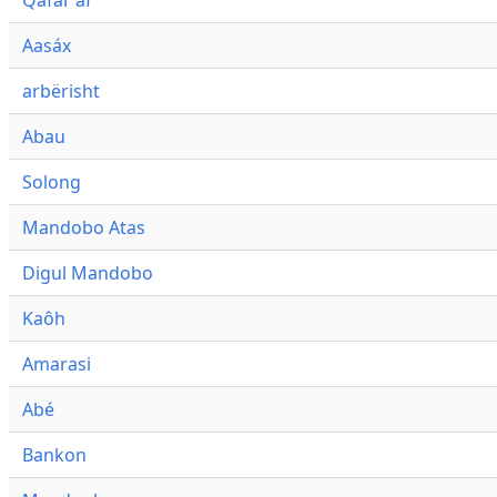
Qafár af
Aasáx
arbërisht
Abau
Solong
Mandobo Atas
Digul Mandobo
Kaôh
Amarasi
Abé
Bankon