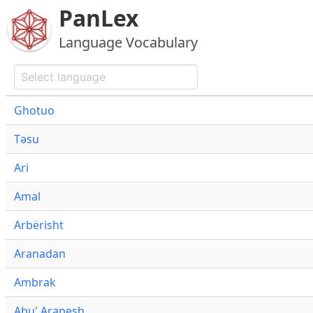
PanLex
Language Vocabulary
Ghotuo
Təsu
Ari
Amal
Arbërisht
Aranadan
Ambrak
Abu' Arapesh