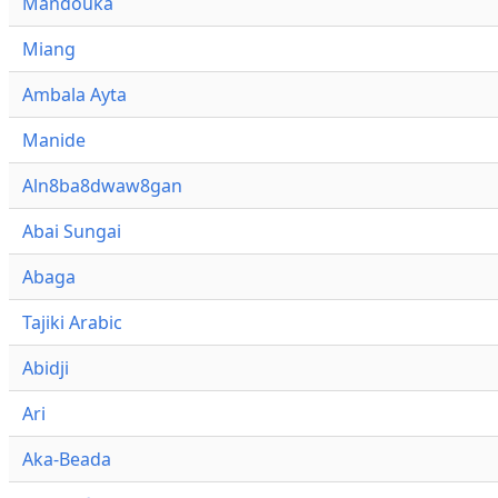
Mandouka
Miang
Ambala Ayta
Manide
Aln8ba8dwaw8gan
Abai Sungai
Abaga
Tajiki Arabic
Abidji
Ari
Aka-Beada