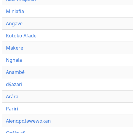
Miniafia
Angave
Kotoko Afade
Makere
Nghala
Anambé
dŷazāri
Arára
Parirí
Alənɑpɑtəwewɑkan