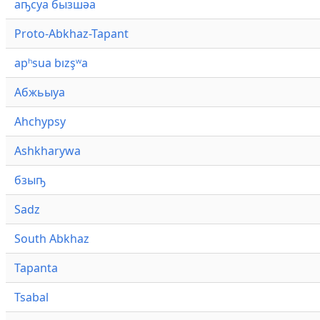
аҧсуа бызшәа
Proto-Abkhaz-Tapant
apʰsua bızşʷa
Абжьыуа
Ahchypsy
Ashkharywa
бзыҧ
Sadz
South Abkhaz
Tapanta
Tsabal