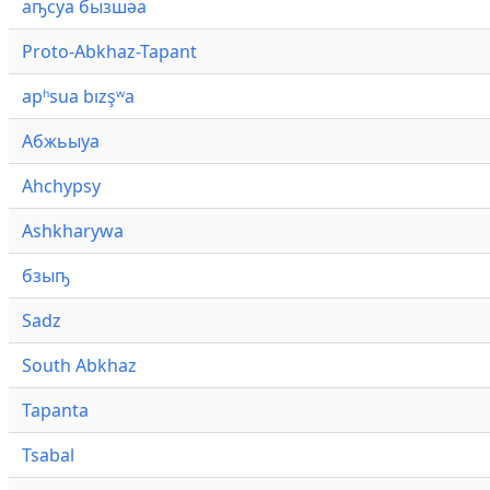
аҧсуа бызшәа
Proto-Abkhaz-Tapant
apʰsua bızşʷa
Абжьыуа
Ahchypsy
Ashkharywa
бзыҧ
Sadz
South Abkhaz
Tapanta
Tsabal