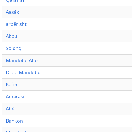
Qafár af
Aasáx
arbërisht
Abau
Solong
Mandobo Atas
Digul Mandobo
Kaôh
Amarasi
Abé
Bankon