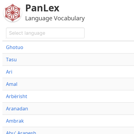
PanLex
Language Vocabulary
Ghotuo
Təsu
Ari
Amal
Arbërisht
Aranadan
Ambrak
Abu' Arapesh