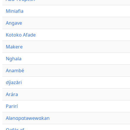
Miniafia
Angave
Kotoko Afade
Makere
Nghala
Anambé
dŷazāri
Arára
Parirí
Alənɑpɑtəwewɑkan