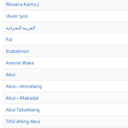
Wosera-Kamu-J
ɔbule ɔyʋɛ
العربية البحرانية
Pal
Inabaknon
Aneme Wake
Abui
Abui—Atimelang
Abui—Makadai
Abui Takalelang
Tifol Afeng Abui