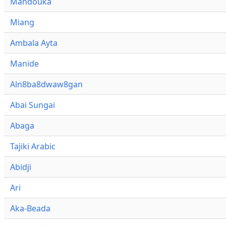
Mandouka
Miang
Ambala Ayta
Manide
Aln8ba8dwaw8gan
Abai Sungai
Abaga
Tajiki Arabic
Abidji
Ari
Aka-Beada