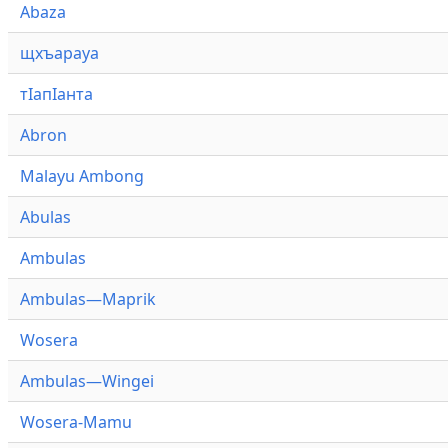
Abaza
щхъарауа
тӏапӏанта
Abron
Malayu Ambong
Abulas
Ambulas
Ambulas—Maprik
Wosera
Ambulas—Wingei
Wosera-Mamu