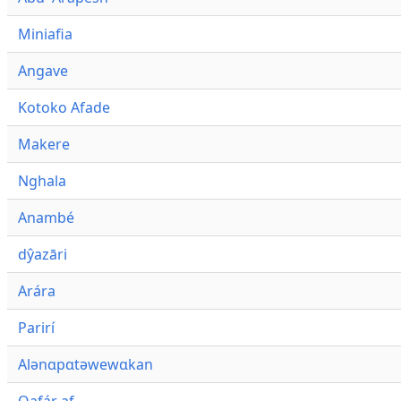
Miniafia
Angave
Kotoko Afade
Makere
Nghala
Anambé
dŷazāri
Arára
Parirí
Alənɑpɑtəwewɑkan