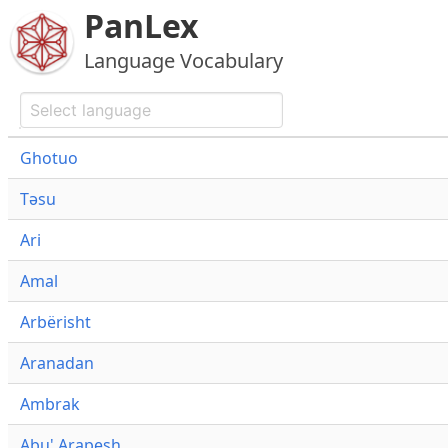
PanLex
Language Vocabulary
Ghotuo
Təsu
Ari
Amal
Arbërisht
Aranadan
Ambrak
Abu' Arapesh