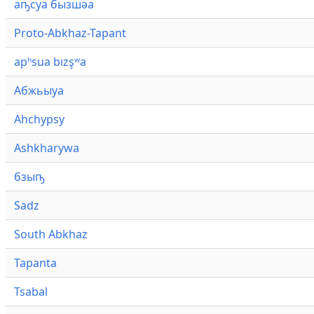
аҧсуа бызшәа
Proto-Abkhaz-Tapant
apʰsua bızşʷa
Абжьыуа
Ahchypsy
Ashkharywa
бзыҧ
Sadz
South Abkhaz
Tapanta
Tsabal