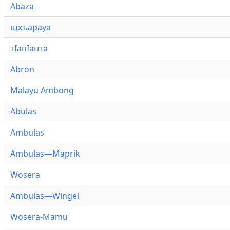
Abaza
щхъарауа
тӏапӏанта
Abron
Malayu Ambong
Abulas
Ambulas
Ambulas—Maprik
Wosera
Ambulas—Wingei
Wosera-Mamu