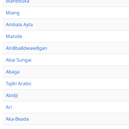
Mandouka
Miang
Ambala Ayta
Manide
Aln8ba8dwaw8gan
Abai Sungai
Abaga
Tajiki Arabic
Abidji
Ari
Aka-Beada