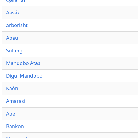
Qafár af
Aasáx
arbërisht
Abau
Solong
Mandobo Atas
Digul Mandobo
Kaôh
Amarasi
Abé
Bankon