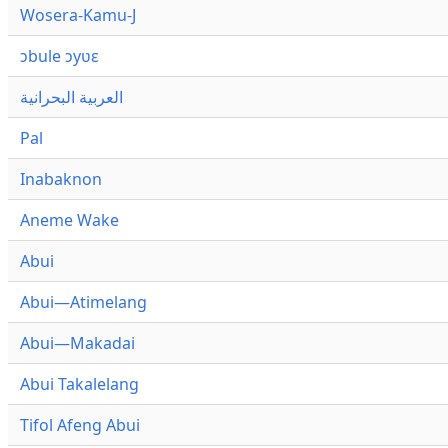
Wosera-Kamu-J
ɔbule ɔyʋɛ
العربية البحرانية
Pal
Inabaknon
Aneme Wake
Abui
Abui—Atimelang
Abui—Makadai
Abui Takalelang
Tifol Afeng Abui