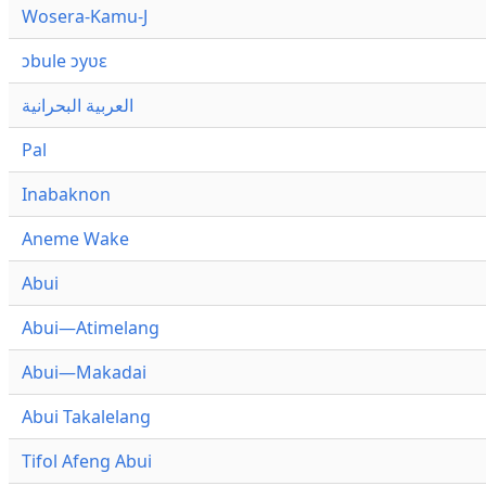
Wosera-Kamu-J
ɔbule ɔyʋɛ
العربية البحرانية
Pal
Inabaknon
Aneme Wake
Abui
Abui—Atimelang
Abui—Makadai
Abui Takalelang
Tifol Afeng Abui