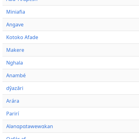
Miniafia
Angave
Kotoko Afade
Makere
Nghala
Anambé
dŷazāri
Arára
Parirí
Alənɑpɑtəwewɑkan