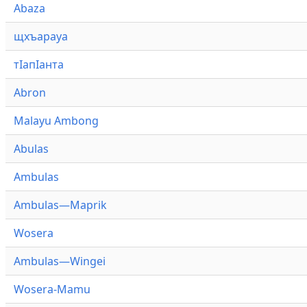
Abaza
щхъарауа
тӏапӏанта
Abron
Malayu Ambong
Abulas
Ambulas
Ambulas—Maprik
Wosera
Ambulas—Wingei
Wosera-Mamu