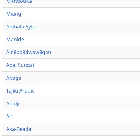
Mandouka
Miang
Ambala Ayta
Manide
Aln8ba8dwaw8gan
Abai Sungai
Abaga
Tajiki Arabic
Abidji
Ari
Aka-Beada