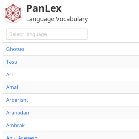
PanLex
Language Vocabulary
Ghotuo
Təsu
Ari
Amal
Arbërisht
Aranadan
Ambrak
Abu' Arapesh