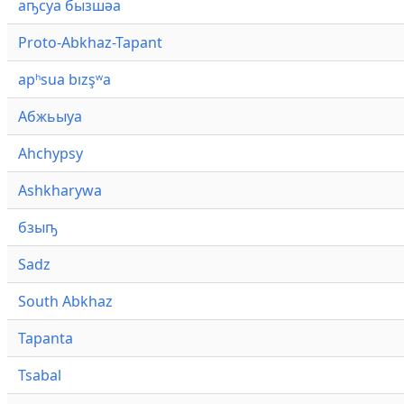
аҧсуа бызшәа
Proto-Abkhaz-Tapant
apʰsua bızşʷa
Абжьыуа
Ahchypsy
Ashkharywa
бзыҧ
Sadz
South Abkhaz
Tapanta
Tsabal