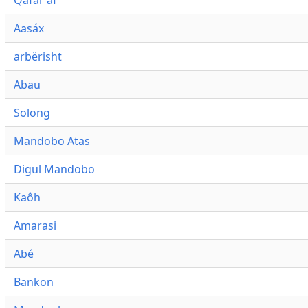
Qafár af
Aasáx
arbërisht
Abau
Solong
Mandobo Atas
Digul Mandobo
Kaôh
Amarasi
Abé
Bankon